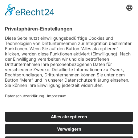
Salzbad Wärmebehandlung
Salzbad Technologie
Verfahrensvorteile
Umwelt
Anwendungen
Salze zur Wärmebehandlung
Nitrocarburieren
Aufkohlen und Carbonitrieren
Feste Kohlungsmittel
Glühen & Härten
Wärmebehandlung von
Schnellarbeitsstählen
Warmbadabkühlung und Anlassen
Thermochemische Reinigung metallischer
Oberflächen
Vulkanisieren
Aluminium Wärmebehandlung
Brünieren
Borieren
Härteschutzmassen
Spezialmittel
Salze zur Wärmeübertragung
Solartechnik
Solarwärme Speicherung
Wärmeübertragungssalze