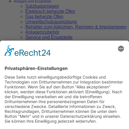
Anlagen und Ersatzteile
Salzbadanlagen
Elektrisch beheizte Öfen
Gas beheizte Öfen
Umweltschutzausrüstung
Behälter zum Abkühlen, Reinigen & Imprägnieren
Anlagenzubehör
Service und Ersatzteile
Salzbad Wärmebehandlung
Salzbad Technologie
Verfahrensvorteile
Umwelt
Anwendungen
Salze zur Wärmebehandlung
Nitrocarburieren
Aufkohlen und Carbonitrieren
Feste Kohlungsmittel
Glühen & Härten
Wärmebehandlung von
Schnellarbeitsstählen
Warmbadabkühlung und Anlassen
Thermochemische Reinigung metallischer
Oberflächen
Vulkanisieren
Aluminium Wärmebehandlung