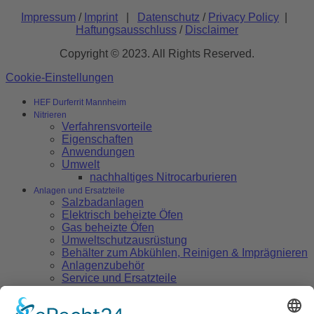
Impressum
/
Imprint
|
Datenschutz
/
Privacy Policy
|
Haftungsausschluss
/
Disclaimer
Copyright © 2023. All Rights Reserved.
Cookie-Einstellungen
HEF Durferrit Mannheim
Nitrieren
Verfahrensvorteile
Eigenschaften
Anwendungen
Umwelt
nachhaltiges Nitrocarburieren
Anlagen und Ersatzteile
Salzbadanlagen
Elektrisch beheizte Öfen
Gas beheizte Öfen
Umweltschutzausrüstung
Behälter zum Abkühlen, Reinigen & Imprägnieren
Anlagenzubehör
Service und Ersatzteile
Salzbad Wärmebehandlung
Salzbad Technologie