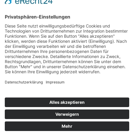
Verfahrensvorteile
Umwelt
Anwendungen
Salze zur Wärmebehandlung
Nitrocarburieren
Aufkohlen und Carbonitrieren
Feste Kohlungsmittel
Glühen & Härten
Wärmebehandlung von
Schnellarbeitsstählen
Warmbadabkühlung und Anlassen
Thermochemische Reinigung metallischer
Oberflächen
Vulkanisieren
Aluminium Wärmebehandlung
Brünieren
Borieren
Härteschutzmassen
Spezialmittel
Salze zur Wärmeübertragung
Solartechnik
Solarwärme Speicherung
Wärmeübertragungssalze
Härteschutz
PVD