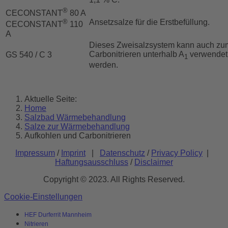
®
CECONSTANT
80 A
Ansetzsalze für die Erstbefüllung.
®
CECONSTANT
110
A
Dieses Zweisalzsystem kann auch zu
Carbonitrieren unterhalb A
verwendet
GS 540 / C 3
1
werden.
Aktuelle Seite:
Home
Salzbad Wärmebehandlung
Salze zur Wärmebehandlung
Aufkohlen und Carbonitrieren
Impressum
/
Imprint
|
Datenschutz
/
Privacy Policy
|
Haftungsausschluss
/
Disclaimer
Copyright © 2023. All Rights Reserved.
Cookie-Einstellungen
HEF Durferrit Mannheim
Nitrieren