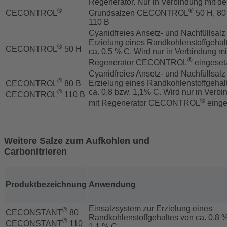
Regenerator. Nur in Verbindung mit d
®
®
CECONTROL
Grundsalzen CECONTROL
50 H, 80
110 B
Cyanidfreies Ansetz- und Nachfüllsalz
Erzielung eines Randkohlenstoffgehal
®
CECONTROL
50 H
ca. 0,5 % C. Wird nur in Verbindung m
®
Regenerator CECONTROL
eingesetz
Cyanidfreies Ansetz- und Nachfüllsalz
®
Erzielung eines Randkohlenstoffgehal
CECONTROL
80 B
ca. 0,8 bzw. 1,1% C. Wird nur in Verb
®
CECONTROL
110 B
®
mit Regenerator CECONTROL
einge
Weitere Salze zum Aufkohlen und
Carbonitrieren
Produktbezeichnung
Anwendung
Einsalzsystem zur Erzielung eines
®
CECONSTANT
80
Randkohlenstoffgehaltes von ca. 0,8 
®
CECONSTANT
110
1,1 % C.