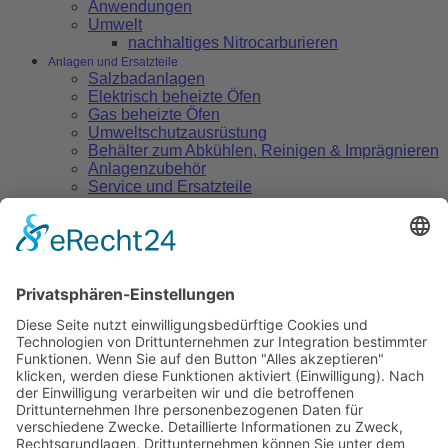
Anwendungen
Umwelt
nachhaltiges Nitrocarburieren
Anlagen und Ersatzteile
Salzbadanlagen
Elektrisch beheizte Öfen
Gas beheizte Öfen
Umweltschutzausrüstung
Behälter zum Abkühlen, Reinigen & Imprägnieren
Anlagenzubehör
Service und Ersatzteile
Salzbad Wärmebehandlung
Salzbad Technologie
Verfahrensvorteile
Umwelt
Anwendungen
Salze zur Wärmebehandlung
Nitrocarburieren
Aufkohlen und Carbonitrieren
Feste Kohlungsmittel
Glühen & Härten
Wärmebehandlung von
Schnellarbeitsstählen
Warmbadabkühlung und Anlassen
Thermochemische Reinigung metallischer