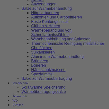
Anwendungen
Salze zur Wärmebehandlung
Nitrocarburieren
Aufkohlen und Carbonitrieren
Feste Kohlungsmittel
Glühen & Härten
Wärmebehandlung von
Schnellarbeitsstählen
Warmbadabkühlung und Anlassen
Thermochemische Reinigung metallischer
Oberflächen
Vulkanisieren
Aluminium Wärmebehandlung
Brünieren
Borieren
Härteschutzmassen
Spezialmittel
Salze zur Wärmeübertragung
Solartechnik
Solarwärme Speicherung
Wärmeübertragungssalze
Härteschutz
PVD
Buchsen